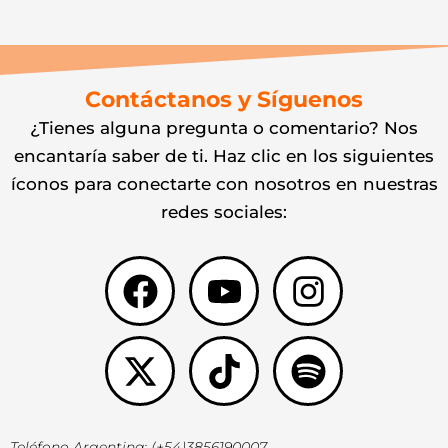
Contáctanos y Síguenos
¿Tienes alguna pregunta o comentario? Nos
encantaría saber de ti. Haz clic en los siguientes
íconos para conectarte con nosotros en nuestras
redes sociales:
Facebook
X-
Youtube
Tiktok
Instagr
Spotify
twitter
Teléfono Argentina: (+54)3856190007