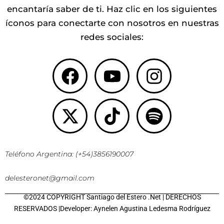
encantaría saber de ti. Haz clic en los siguientes
íconos para conectarte con nosotros en nuestras
redes sociales:
Facebook
X-
Youtube
Tiktok
Instagr
Spotify
twitter
Teléfono Argentina: (+54)3856190007
delesteronet@gmail.com
©2024 COPYRIGHT Santiago del Estero .Net | DERECHOS
RESERVADOS |Developer: Aynelen Agustina Ledesma Rodríguez