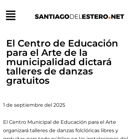
Ir
Menú
al
contenido
El Centro de Educación
para el Arte de la
municipalidad dictará
talleres de danzas
gratuitos
1 de septiembre del 2025
El Centro Municipal de Educación para el Arte
organizará talleres de danzas folclóricas libres y
gratuitas para todo público en las instalaciones del