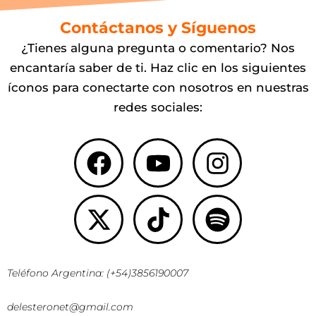
Contáctanos y Síguenos
¿Tienes alguna pregunta o comentario? Nos
encantaría saber de ti. Haz clic en los siguientes
íconos para conectarte con nosotros en nuestras
redes sociales:
Facebook
X-
Youtube
Tiktok
Instagr
Spotify
twitter
Teléfono Argentina: (+54)3856190007
delesteronet@gmail.com