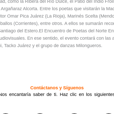
ad, como la Ribera del Río Dulce, el Patio del Indio Froi
rgañaraz Alcorta. Entre los poetas que visitarán la Ma
tor Omar Pica Juárez (La Rioja), Marinés Scelta (Mendoz
ballos (Corrientes), entre otros. A ellos se sumarán rec
e Santiago del Estero.El Encuentro de Poetas del Norte E
 audiovisuales. En ese sentido, el evento contará con la
 Tacko Juárez y el grupo de danzas Milongueros.
Contáctanos y Síguenos
os encantaría saber de ti. Haz clic en los siguiente