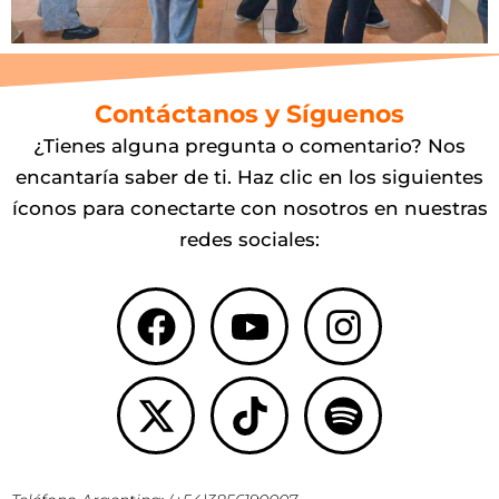
Contáctanos y Síguenos
¿Tienes alguna pregunta o comentario? Nos
encantaría saber de ti. Haz clic en los siguientes
íconos para conectarte con nosotros en nuestras
redes sociales:
Facebook
X-
Youtube
Tiktok
Instagr
Spotify
twitter