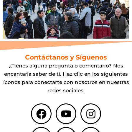
Contáctanos y Síguenos
¿Tienes alguna pregunta o comentario? Nos
encantaría saber de ti. Haz clic en los siguientes
íconos para conectarte con nosotros en nuestras
redes sociales:
Facebook
X-
Youtube
Tiktok
Instagr
Spotify
twitter