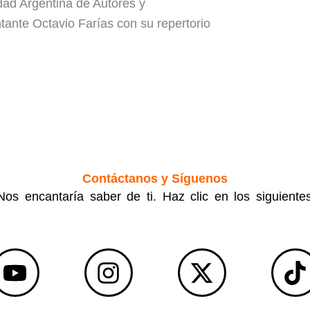
edad Argentina de Autores y
tante Octavio Farías con su repertorio
Contáctanos y Síguenos
os encantaría saber de ti. Haz clic en los siguiente
Y
I
X
T
o
n
-
i
u
s
t
k