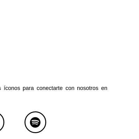
s íconos para conectarte con nosotros en
S
p
o