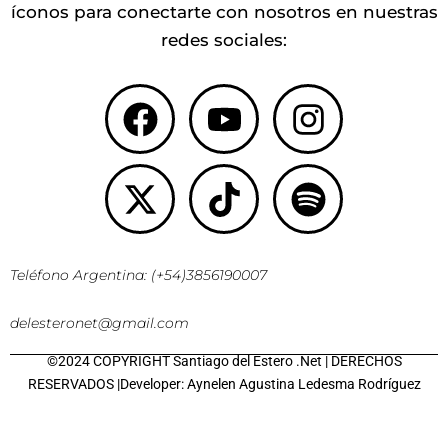
íconos para conectarte con nosotros en nuestras
redes sociales:
Facebook
X-
Youtube
Tiktok
Instagr
Spotify
twitter
Teléfono Argentina: (+54)3856190007
delesteronet@gmail.com
©2024 COPYRIGHT Santiago del Estero .Net | DERECHOS
RESERVADOS |Developer: Aynelen Agustina Ledesma Rodríguez