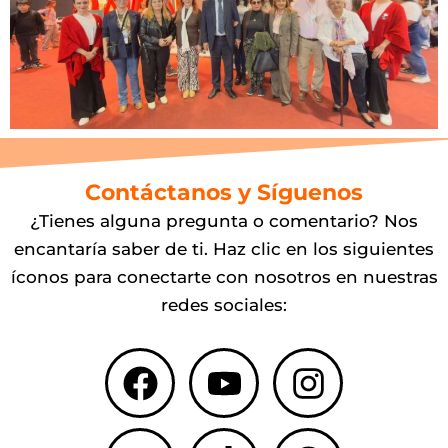
Contáctanos y Síguenos
¿Tienes alguna pregunta o comentario? Nos
encantaría saber de ti. Haz clic en los siguientes
íconos para conectarte con nosotros en nuestras
redes sociales:
Facebook
X-
Youtube
Tiktok
Instagr
Spotify
twitter