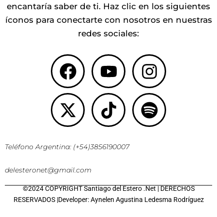
encantaría saber de ti. Haz clic en los siguientes
íconos para conectarte con nosotros en nuestras
redes sociales:
Facebook
X-
Youtube
Tiktok
Instagr
Spotify
twitter
Teléfono Argentina: (+54)3856190007
delesteronet@gmail.com
©2024 COPYRIGHT Santiago del Estero .Net | DERECHOS
RESERVADOS |Developer: Aynelen Agustina Ledesma Rodríguez