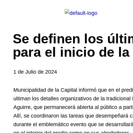
Ir
al
contenido
Se definen los últi
para el inicio de la
1 de Julio de 2024
Municipalidad de la Capital informó que en el pre
ultiman los detalles organizativos de la tradiciona
Aguirre, que permanecerá abierta al público a parti
Allí, se coordinaron las tareas que desempeñará c
durante el emblemático evento que se desarrollará
en el interior del predio como en sus alrededores.