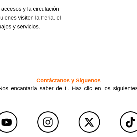
accesos y la circulación
enes visiten la Feria, el
ajos y servicios.
Contáctanos y Síguenos
os encantaría saber de ti. Haz clic en los siguiente
Y
I
X
T
o
n
-
i