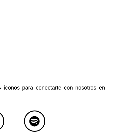
s íconos para conectarte con nosotros en
S
p